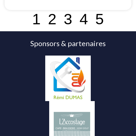
1
2
3
4
5
Sponsors & partenaires