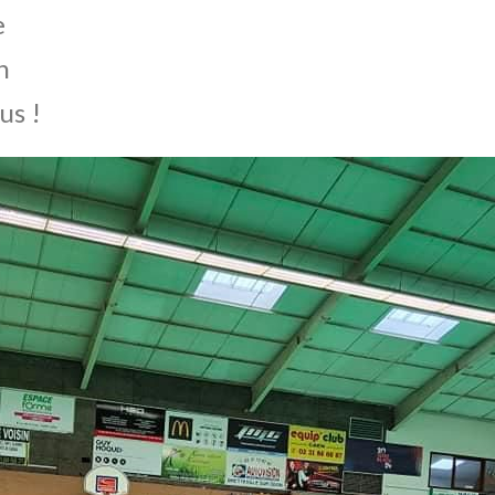
e
n
us !